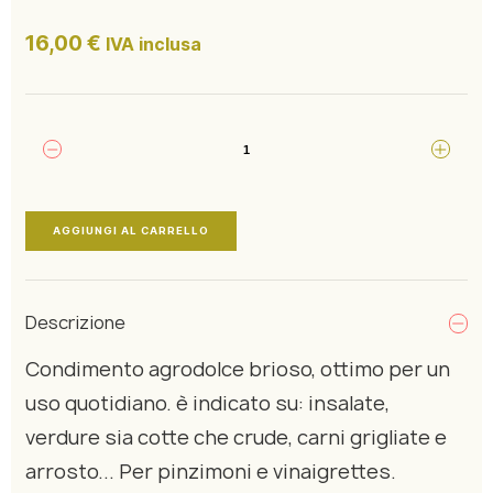
16,00
€
IVA inclusa
Cliccando su invia dichiari di aver preso visione e di
accettare la nostra
privacy policy
AGGIUNGI AL CARRELLO
Descrizione
Condimento agrodolce brioso, ottimo per un
uso quotidiano. è indicato su: insalate,
verdure sia cotte che crude, carni grigliate e
arrosto... Per pinzimoni e vinaigrettes.