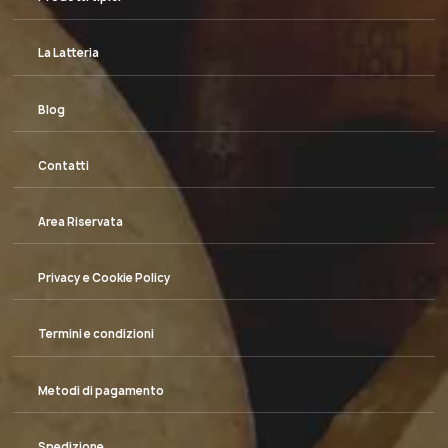
La Latteria
Blog
Contatti
Area Riservata
Privacy e Cookie Policy
Termini e condizioni
Metodi di pagamento
Spedizione